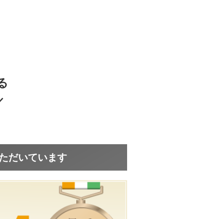
る
／
いただいています